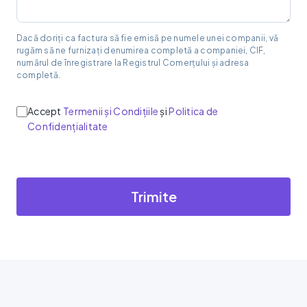
Dacă doriți ca factura să fie emisă pe numele unei companii, vă
rugăm să ne furnizați denumirea completă a companiei, CIF,
numărul de înregistrare la Registrul Comerțului și adresa
completă.
Accept
Termenii și Condițiile
și
Politica de
Confidențialitate
Trimite